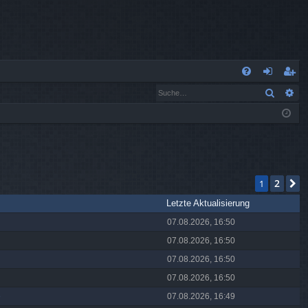
S
Suche
Er
FA
n
eg
Q
m
ist
el
rie
de
re
2
1
N
n
n
Letzte Aktualisierung
07.08.2026, 16:50
07.08.2026, 16:50
07.08.2026, 16:50
07.08.2026, 16:50
e
07.08.2026, 16:49