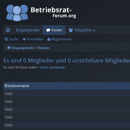
Eingangshalle
Foren
Mitglieder
Suche
Anmelden
Registrieren
ch
Eingangshalle
Themen
ne
llz
Es sind 0 Mitglieder und 0 unsichtbare Mitgliede
Es sind 38 Gäste online •
Gäste ausblenden
ug
rif
Benutzername
f
Gast
Gast
Gast
Gast
Gast