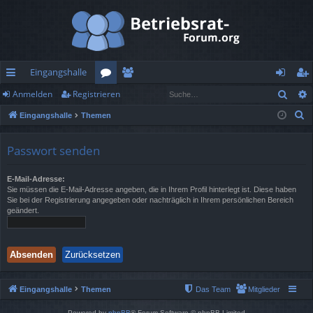
Eingangshalle
Such
Anmelden
Registrieren
ch
or
itg
n
eg
S
Eingangshalle
Themen
ne
en
lie
m
ist
u
llz
de
el
rie
c
Passwort senden
h
ug
r
de
re
e
E-Mail-Adresse:
rif
n
n
Sie müssen die E-Mail-Adresse angeben, die in Ihrem Profil hinterlegt ist. Diese haben
Sie bei der Registrierung angegeben oder nachträglich in Ihrem persönlichen Bereich
f
geändert.
Eingangshalle
Themen
Das Team
Mitglieder
Powered by
phpBB
® Forum Software © phpBB Limited