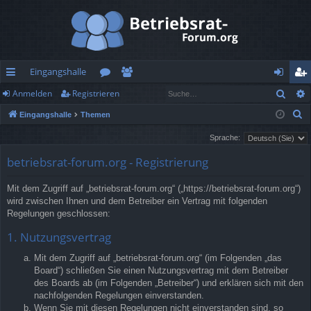
Eingangshalle
Such
Anmelden
Registrieren
ch
or
itg
n
eg
S
Eingangshalle
Themen
ne
en
lie
m
ist
u
Sprache:
llz
de
el
rie
c
betriebsrat-forum.org - Registrierung
h
ug
r
de
re
e
rif
n
n
Mit dem Zugriff auf „betriebsrat-forum.org“ („https://betriebsrat-forum.org“)
wird zwischen Ihnen und dem Betreiber ein Vertrag mit folgenden
f
Regelungen geschlossen:
1. Nutzungsvertrag
Mit dem Zugriff auf „betriebsrat-forum.org“ (im Folgenden „das
Board“) schließen Sie einen Nutzungsvertrag mit dem Betreiber
des Boards ab (im Folgenden „Betreiber“) und erklären sich mit den
nachfolgenden Regelungen einverstanden.
Wenn Sie mit diesen Regelungen nicht einverstanden sind, so