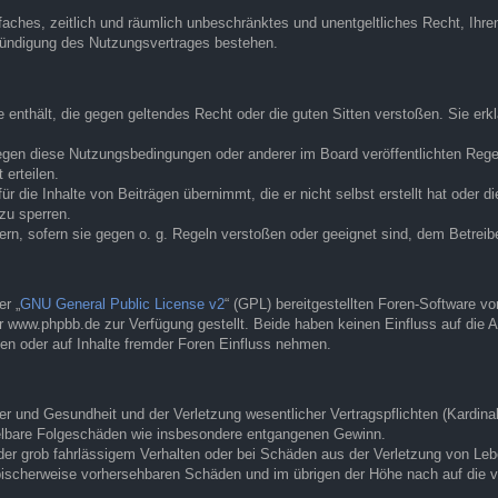
infaches, zeitlich und räumlich unbeschränktes und unentgeltliches Recht, Ih
Kündigung des Nutzungsvertrages bestehen.
te enthält, die gegen geltendes Recht oder die guten Sitten verstoßen. Sie er
egen diese Nutzungsbedingungen oder anderer im Board veröffentlichten Rege
erteilen.
r die Inhalte von Beiträgen übernimmt, die er nicht selbst erstellt hat oder d
zu sperren.
ern, sofern sie gegen o. g. Regeln verstoßen oder geeignet sind, dem Betrei
r „
GNU General Public License v2
“ (GPL) bereitgestellten Foren-Software 
www.phpbb.de zur Verfügung gestellt. Beide haben keinen Einfluss auf die A
en oder auf Inhalte fremder Foren Einfluss nehmen.
 und Gesundheit und der Verletzung wesentlicher Vertragspflichten (Kardinalp
ittelbare Folgeschäden wie insbesondere entgangenen Gewinn.
der grob fahrlässigem Verhalten oder bei Schäden aus der Verletzung von Leb
 typischerweise vorhersehbaren Schäden und im übrigen der Höhe nach auf die 