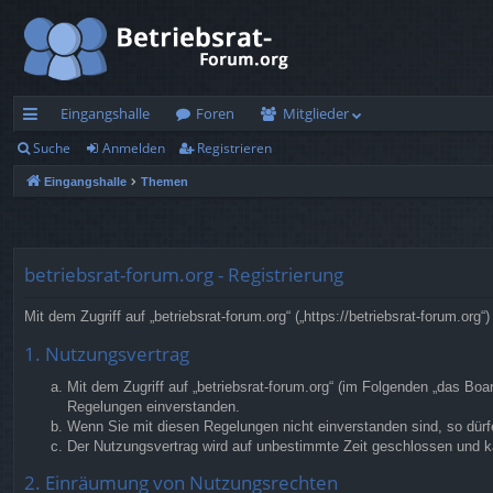
Eingangshalle
Foren
Mitglieder
Suche
Anmelden
Registrieren
ch
Eingangshalle
Themen
ne
llz
ug
betriebsrat-forum.org - Registrierung
rif
Mit dem Zugriff auf „betriebsrat-forum.org“ („https://betriebsrat-forum.o
f
1. Nutzungsvertrag
Mit dem Zugriff auf „betriebsrat-forum.org“ (im Folgenden „das Bo
Regelungen einverstanden.
Wenn Sie mit diesen Regelungen nicht einverstanden sind, so dürfe
Der Nutzungsvertrag wird auf unbestimmte Zeit geschlossen und ka
2. Einräumung von Nutzungsrechten