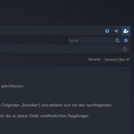
S
Suche
Er
FA
n
eg
Q
m
ist
Sprache:
el
rie
de
re
n
n
n geschlossen:
m Folgenden „Betreiber“) und erklären sich mit den nachfolgenden
s die an dieser Stelle veröffentlichten Regelungen.
.