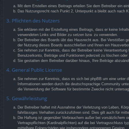
Mit dem Erstellen eines Beitrags erteilen Sie dem Betreiber ein e
Das Nutzungsrecht nach Punkt 2, Unterpunkt a bleibt auch nach 
3. Pflichten des Nutzers
Sie erklären mit der Erstellung eines Beitrags, dass er keine Inhal
verwendeten Links und Bilder zu setzen bzw. zu verwenden.
Der Betreiber des Boards übt das Hausrecht aus. Bei Verstößen g
der Nutzung dieses Boards ausschließen und Ihnen ein Hausverbot 
Sie nehmen zur Kenntnis, dass der Betreiber keine Verantwortung fü
Benutzerkonto, Beiträge und Funktionen jederzeit zu löschen oder 
Sie gestatten dem Betreiber darüber hinaus, Ihre Beiträge abzuänd
4. General Public License
Sie nehmen zur Kenntnis, dass es sich bei phpBB um eine unter de
Informationen werden durch die deutschsprachige Community unter 
die Verwendung der Software für bestimmte Zwecke nicht untersag
5. Gewährleistung
Der Betreiber haftet mit Ausnahme der Verletzung von Leben, Körper
fahrlässiges Verhalten zurückzuführen sind. Dies gilt auch für m
Die Haftung ist gegenüber Verbrauchern außer bei vorsätzlichem o
Vertragspflichten (Kardinalpflichten) auf die bei Vertragsschluss
mittelbare Folgeschäden wie insbesondere entgangenen Gewinn.