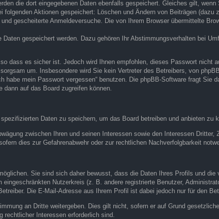
erden die dort eingegebenen Daten ebenfalls gespeichert. Gleiches gilt, wenn 
bei folgenden Aktionen gespeichert: Löschen und Ändern von Beiträgen (dazu
 und gescheiterte Anmeldeversuche. Die von Ihrem Browser übermittelte Brows
re Daten gespeichert werden. Dazu gehören Ihr Abstimmungsverhalten bei Umfr
 so dass es sicher ist. Jedoch wird Ihnen empfohlen, dieses Passwort nicht a
sorgsam um. Insbesondere wird Sie kein Vertreter des Betreibers, von phpBB 
„Ich habe mein Passwort vergessen“ benutzen. Die phpBB-Software fragt Sie
e dann auf das Board zugreifen können.
 spezifizierten Daten zu speichern, um das Board betreiben und anbieten zu 
abwägung zwischen Ihren und seinen Interessen sowie den Interessen Dritter,
ofern dies zur Gefahrenabwehr oder zur rechtlichen Nachverfolgbarkeit notwe
lichen. Sie sind sich daher bewusst, dass die Daten Ihres Profils und die v
en eingeschränkten Nutzerkreis (z. B. andere registrierte Benutzer, Administr
reiber. Die E-Mail-Adresse aus Ihrem Profil ist dabei jedoch nur für den Be
timmung an Dritte weitergeben. Dies gilt nicht, sofern er auf Grund gesetzlic
 rechtlicher Interessen erforderlich sind.