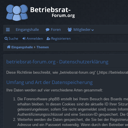
Eingangshalle
Foren
Mitglieder
Suche
Anmelden
Registrieren
ch
Eingangshalle
Themen
ne
llz
betriebsrat-forum.org - Datenschutzerklärung
ug
Diese Richtlinie beschreibt, wie „betriebsrat-forum.org“ („https://betrie
rif
Umfang und Art der Datenspeicherung
f
Ihre Daten werden auf vier verschiedene Arten gesammelt:
Die Forensoftware phpBB erstellt bei Ihrem Besuch des Boards meh
erhalten bleiben. In diesen Cookies sind die aktuelle ID Ihrer Sit
gelesen/ungelesen; sofern Sie nicht angemeldet sind) sowie Inform
Authentifizierungsschlüssel und eine Session-ID gespeichert. Die 
Weiterhin werden die Daten gespeichert, die Sie bei der Registrier
Adresse und ein Passwort notwendig. Wenn durch den Betreiber weit