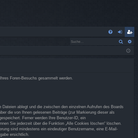
S
Suche
Er
FA
n
eg
Q
m
ist
el
rie
de
re
end Ihres Foren-Besuchs gesammelt werden.
n
n
e Dateien ablegt und die zwischen den einzelnen Aufrufen des Boards
 über die von Ihnen gelesenen Beiträge (zur Markierung dieser als
espeichert. Ferner werden Ihre Benutzer-ID, ein
nen Sie jederzeit über die Funktion „Alle Cookies löschen“ löschen.
rierung sind mindestens ein eindeutiger Benutzername, eine E-Mail-
gabe ersichtlich.