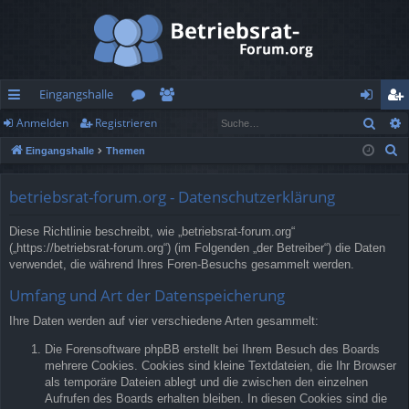
Eingangshalle
Such
Anmelden
Registrieren
ch
or
itg
n
eg
S
Eingangshalle
Themen
ne
en
lie
m
ist
u
llz
de
el
rie
c
betriebsrat-forum.org - Datenschutzerklärung
h
ug
r
de
re
Diese Richtlinie beschreibt, wie „betriebsrat-forum.org“
e
rif
n
n
(„https://betriebsrat-forum.org“) (im Folgenden „der Betreiber“) die Daten
verwendet, die während Ihres Foren-Besuchs gesammelt werden.
f
Umfang und Art der Datenspeicherung
Ihre Daten werden auf vier verschiedene Arten gesammelt:
Die Forensoftware phpBB erstellt bei Ihrem Besuch des Boards
mehrere Cookies. Cookies sind kleine Textdateien, die Ihr Browser
als temporäre Dateien ablegt und die zwischen den einzelnen
Aufrufen des Boards erhalten bleiben. In diesen Cookies sind die