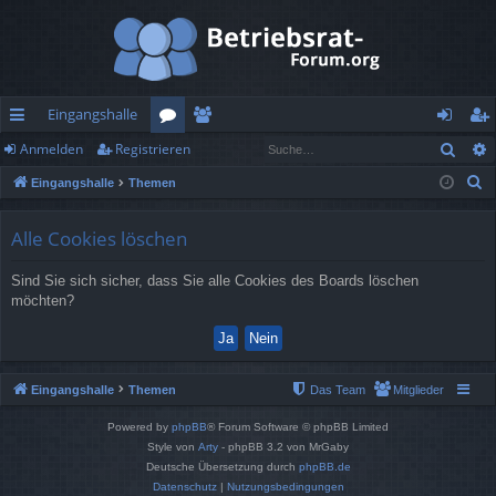
Eingangshalle
Such
Anmelden
Registrieren
ch
or
itg
n
eg
S
Eingangshalle
Themen
ne
en
lie
m
ist
u
llz
de
el
rie
c
Alle Cookies löschen
h
ug
r
de
re
Sind Sie sich sicher, dass Sie alle Cookies des Boards löschen
e
rif
n
n
möchten?
f
Eingangshalle
Themen
Das Team
Mitglieder
Powered by
phpBB
® Forum Software © phpBB Limited
Style von
Arty
- phpBB 3.2 von MrGaby
Deutsche Übersetzung durch
phpBB.de
Datenschutz
|
Nutzungsbedingungen