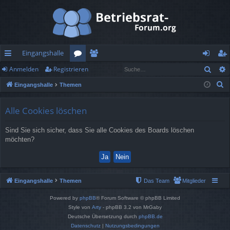
Eingangshalle
Such
Anmelden
Registrieren
ch
or
itg
n
eg
S
Eingangshalle
Themen
ne
en
lie
m
ist
u
llz
de
el
rie
c
Alle Cookies löschen
h
ug
r
de
re
Sind Sie sich sicher, dass Sie alle Cookies des Boards löschen
e
rif
n
n
möchten?
f
Eingangshalle
Themen
Das Team
Mitglieder
Powered by
phpBB
® Forum Software © phpBB Limited
Style von
Arty
- phpBB 3.2 von MrGaby
Deutsche Übersetzung durch
phpBB.de
Datenschutz
|
Nutzungsbedingungen