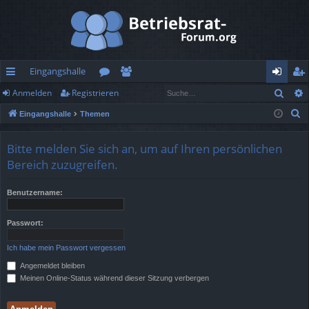
Eingangshalle
Such
Anmelden
Registrieren
ch
or
itg
n
eg
S
Eingangshalle
Themen
ne
en
lie
m
ist
u
llz
de
el
rie
c
Bitte melden Sie sich an, um auf Ihren persönlichen
h
ug
r
de
re
Bereich zuzugreifen.
e
rif
n
n
Benutzername:
f
Passwort:
Ich habe mein Passwort vergessen
Angemeldet bleiben
Meinen Online-Status während dieser Sitzung verbergen