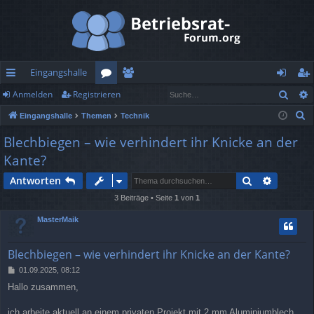
Eingangshalle
Such
Anmelden
Registrieren
ch
or
itg
n
eg
S
Eingangshalle
Themen
Technik
ne
en
lie
m
ist
u
Blechbiegen – wie verhindert ihr Knicke an der
llz
de
el
rie
c
Kante?
h
ug
r
de
re
e
Suche
Erweiter
Antworten
rif
n
n
3 Beiträge • Seite
1
von
1
f
MasterMaik
Blechbiegen – wie verhindert ihr Knicke an der Kante?
B
01.09.2025, 08:12
e
Hallo zusammen,
i
t
r
ich arbeite aktuell an einem privaten Projekt mit 2 mm Aluminiumblech