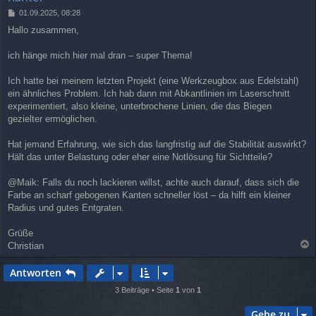
B
01.09.2025, 08:28
e
Hallo zusammen,
i
t
r
ich hänge mich hier mal dran – super Thema!
a
g
Ich hatte bei meinem letzten Projekt (eine Werkzeugbox aus Edelstahl)
ein ähnliches Problem. Ich hab dann mit Abkantlinien im Laserschnitt
experimentiert, also kleine, unterbrochene Linien, die das Biegen
gezielter ermöglichen.
Hat jemand Erfahrung, wie sich das langfristig auf die Stabilität auswirkt?
Hält das unter Belastung oder eher eine Notlösung für Sichtteile?
@Maik: Falls du noch lackieren willst, achte auch darauf, dass sich die
Farbe an scharf gebogenen Kanten schneller löst – da hilft ein kleiner
Radius und gutes Entgraten.
Grüße
Christian
a
c
Antworten
h
o
3 Beiträge • Seite
1
von
1
b
e
Gehe zu