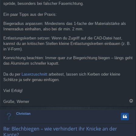
a
spröde, besonders bei falscher Faserrichtung.
g
Ein paar Tipps aus der Praxis:
Biegeradius anpassen: Mindestens das 1-fache der Materialstärke als
Innenradius einhalten, also bei dir min. 2 mm.
Entlastungskerben setzen: Wenn du Zugriff auf die CAD-Datei hast,
kannst du an kritischen Stellen kleine Entlastungskerben einbauen (z. B.
in V-Form).
Kornrichtung beachten: Immer quer zur Biegerichtung biegen – längs geht
das Aluminium schneller kaputt.
Da du per
Laserzuschnitt
arbeitest, lassen sich Kerben oder kleine
Schlitze ja sehr genau einfügen.
Viel Erfolg!
Grüße, Werner
a
c
Christian
h
o
b
Re: Blechbiegen – wie verhindert ihr Knicke an der
e
Kante?
n