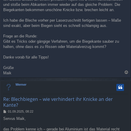
a
und stoße beim Abkanten immer wieder auf das gleiche Problem: Die
g
Biegekanten bekommen unschöne Knicke bzw. brechen leicht an.
Ich habe die Bleche vorher per Laserzuschnitt fertigen lassen – Maße
sind exakt, aber beim Biegen sieht es schnell schlampig aus.
Frage an die Runde:
Gibt es Tricks oder gängige Verfahren, um die Biegekante sauber zu
halten, ohne dass es zu Rissen oder Materialverzug kommt?
Danke vorab für alle Tipps!
Grüße
Maik
a
c
Werner
h
o
b
Re: Blechbiegen – wie verhindert ihr Knicke an der
e
Kante?
n
B
01.09.2025, 08:22
e
Servus Maik,
i
t
r
das Problem kenne ich – gerade bei Aluminium ist das Material recht