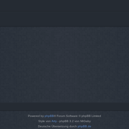
Powered by
phpBB
® Forum Software © phpBB Limited
Style von
Arty
- phpBB 3.2 von MrGaby
Deutsche Übersetzung durch
phpBB.de