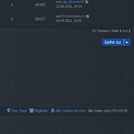
von
Lily_Munster92
1
44383
12.05.2021, 14:15
von
Echsenmensch
2
36017
16.04.2021, 11:01
24 Themen • Seite
1
von
1
Gehe zu
Das Team
Mitglieder
Alle Cookies löschen
Alle Zeiten sind
UTC+02:00