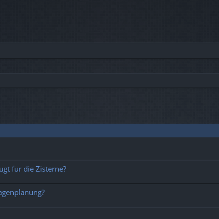
che
t für die Zisterne?
lagenplanung?