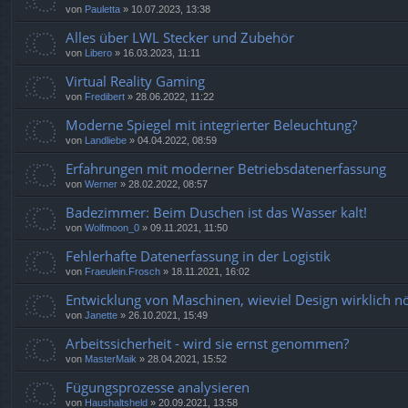
von
Pauletta
»
10.07.2023, 13:38
Alles über LWL Stecker und Zubehör
von
Libero
»
16.03.2023, 11:11
Virtual Reality Gaming
von
Fredibert
»
28.06.2022, 11:22
Moderne Spiegel mit integrierter Beleuchtung?
von
Landliebe
»
04.04.2022, 08:59
Erfahrungen mit moderner Betriebsdatenerfassung
von
Werner
»
28.02.2022, 08:57
Badezimmer: Beim Duschen ist das Wasser kalt!
von
Wolfmoon_0
»
09.11.2021, 11:50
Fehlerhafte Datenerfassung in der Logistik
von
Fraeulein.Frosch
»
18.11.2021, 16:02
Entwicklung von Maschinen, wieviel Design wirklich nö
von
Janette
»
26.10.2021, 15:49
Arbeitssicherheit - wird sie ernst genommen?
von
MasterMaik
»
28.04.2021, 15:52
Fügungsprozesse analysieren
von
Haushaltsheld
»
20.09.2021, 13:58