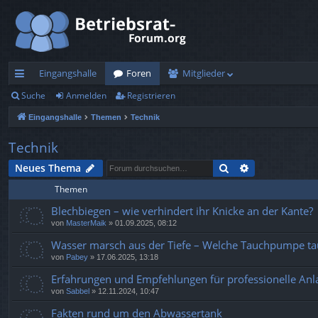
Eingangshalle
Foren
Mitglieder
Suche
Anmelden
Registrieren
ch
Eingangshalle
Themen
Technik
ne
llz
Technik
ug
Suche
Erweiterte Su
Neues Thema
Themen
rif
Blechbiegen – wie verhindert ihr Knicke an der Kante?
f
von
MasterMaik
»
01.09.2025, 08:12
Wasser marsch aus der Tiefe – Welche Tauchpumpe taug
von
Pabey
»
17.06.2025, 13:18
Erfahrungen und Empfehlungen für professionelle An
von
Sabbel
»
12.11.2024, 10:47
Fakten rund um den Abwassertank