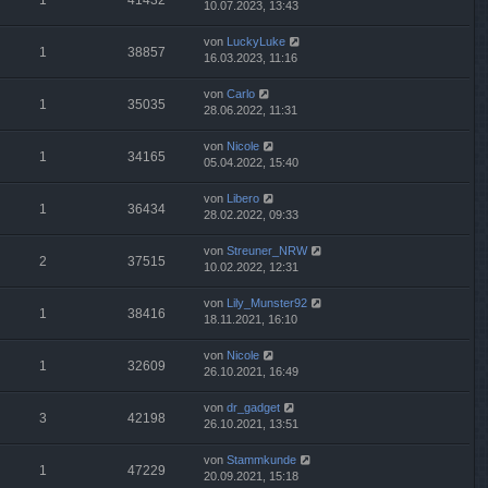
1
41432
10.07.2023, 13:43
von
LuckyLuke
1
38857
16.03.2023, 11:16
von
Carlo
1
35035
28.06.2022, 11:31
von
Nicole
1
34165
05.04.2022, 15:40
von
Libero
1
36434
28.02.2022, 09:33
von
Streuner_NRW
2
37515
10.02.2022, 12:31
von
Lily_Munster92
1
38416
18.11.2021, 16:10
von
Nicole
1
32609
26.10.2021, 16:49
von
dr_gadget
3
42198
26.10.2021, 13:51
von
Stammkunde
1
47229
20.09.2021, 15:18