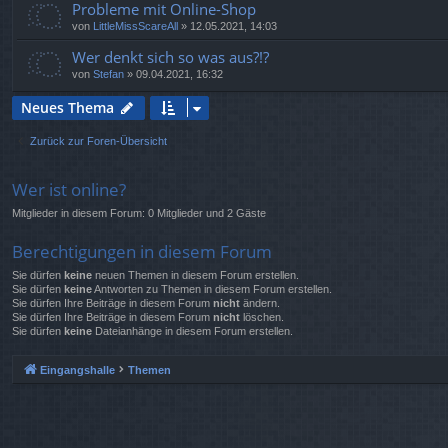
Probleme mit Online-Shop
von
LittleMissScareAll
»
12.05.2021, 14:03
Wer denkt sich so was aus?!?
von
Stefan
»
09.04.2021, 16:32
Neues Thema
Zurück zur Foren-Übersicht
Wer ist online?
Mitglieder in diesem Forum: 0 Mitglieder und 2 Gäste
Berechtigungen in diesem Forum
Sie dürfen
keine
neuen Themen in diesem Forum erstellen.
Sie dürfen
keine
Antworten zu Themen in diesem Forum erstellen.
Sie dürfen Ihre Beiträge in diesem Forum
nicht
ändern.
Sie dürfen Ihre Beiträge in diesem Forum
nicht
löschen.
Sie dürfen
keine
Dateianhänge in diesem Forum erstellen.
Eingangshalle
Themen