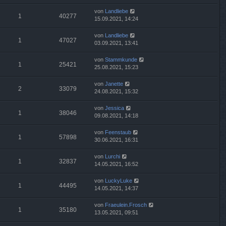
von
Landliebe
1
40277
15.09.2021, 14:24
von
Landliebe
1
47027
03.09.2021, 13:41
von
Stammkunde
1
25421
25.08.2021, 15:23
von
Janette
2
33079
24.08.2021, 15:32
von
Jessica
1
38046
09.08.2021, 14:18
von
Feenstaub
1
57898
30.06.2021, 16:31
von
Lurchi
1
32837
14.05.2021, 16:52
von
LuckyLuke
1
44495
14.05.2021, 14:37
von
Fraeulein.Frosch
1
35180
13.05.2021, 09:51