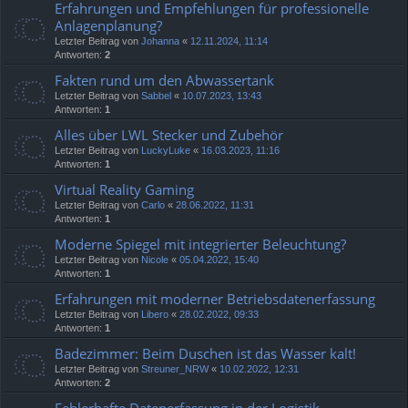
Erfahrungen und Empfehlungen für professionelle
Anlagenplanung?
Letzter Beitrag von
Johanna
«
12.11.2024, 11:14
Antworten:
2
Fakten rund um den Abwassertank
Letzter Beitrag von
Sabbel
«
10.07.2023, 13:43
Antworten:
1
Alles über LWL Stecker und Zubehör
Letzter Beitrag von
LuckyLuke
«
16.03.2023, 11:16
Antworten:
1
Virtual Reality Gaming
Letzter Beitrag von
Carlo
«
28.06.2022, 11:31
Antworten:
1
Moderne Spiegel mit integrierter Beleuchtung?
Letzter Beitrag von
Nicole
«
05.04.2022, 15:40
Antworten:
1
Erfahrungen mit moderner Betriebsdatenerfassung
Letzter Beitrag von
Libero
«
28.02.2022, 09:33
Antworten:
1
Badezimmer: Beim Duschen ist das Wasser kalt!
Letzter Beitrag von
Streuner_NRW
«
10.02.2022, 12:31
Antworten:
2