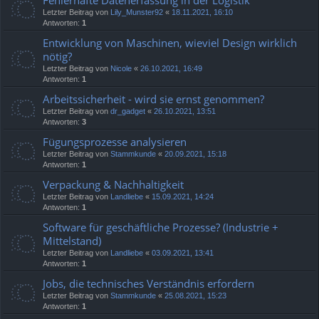
Fehlerhafte Datenerfassung in der Logistik
Letzter Beitrag von
Lily_Munster92
«
18.11.2021, 16:10
Antworten:
1
Entwicklung von Maschinen, wieviel Design wirklich
nötig?
Letzter Beitrag von
Nicole
«
26.10.2021, 16:49
Antworten:
1
Arbeitssicherheit - wird sie ernst genommen?
Letzter Beitrag von
dr_gadget
«
26.10.2021, 13:51
Antworten:
3
Fügungsprozesse analysieren
Letzter Beitrag von
Stammkunde
«
20.09.2021, 15:18
Antworten:
1
Verpackung & Nachhaltigkeit
Letzter Beitrag von
Landliebe
«
15.09.2021, 14:24
Antworten:
1
Software für geschäftliche Prozesse? (Industrie +
Mittelstand)
Letzter Beitrag von
Landliebe
«
03.09.2021, 13:41
Antworten:
1
Jobs, die technisches Verständnis erfordern
Letzter Beitrag von
Stammkunde
«
25.08.2021, 15:23
Antworten:
1