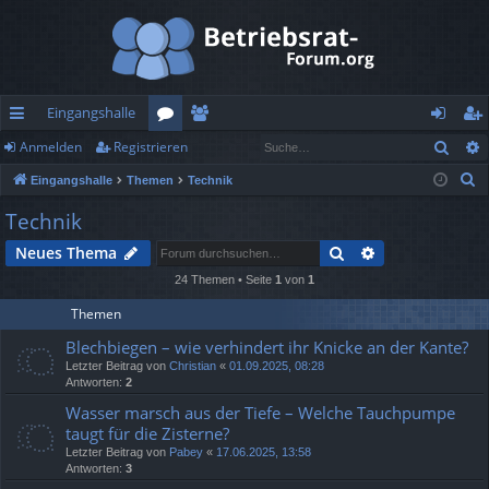
Eingangshalle
Such
Anmelden
Registrieren
ch
or
itg
n
eg
S
Eingangshalle
Themen
Technik
ne
en
lie
m
ist
u
Technik
llz
de
el
rie
c
Suche
Erweiterte Suc
Neues Thema
h
ug
r
de
re
e
24 Themen • Seite
1
von
1
rif
n
n
Themen
f
Blechbiegen – wie verhindert ihr Knicke an der Kante?
Letzter Beitrag von
Christian
«
01.09.2025, 08:28
Antworten:
2
Wasser marsch aus der Tiefe – Welche Tauchpumpe
taugt für die Zisterne?
Letzter Beitrag von
Pabey
«
17.06.2025, 13:58
Antworten:
3