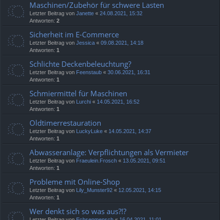
Maschinen/Zubehör für schwere Lasten
Letzter Beitrag von
Janette
«
24.08.2021, 15:32
Antworten:
2
Sicherheit im E-Commerce
Letzter Beitrag von
Jessica
«
09.08.2021, 14:18
Antworten:
1
Schlichte Deckenbeleuchtung?
Letzter Beitrag von
Feenstaub
«
30.06.2021, 16:31
Antworten:
1
Schmiermittel für Maschinen
Letzter Beitrag von
Lurchi
«
14.05.2021, 16:52
Antworten:
1
Oldtimerrestauration
Letzter Beitrag von
LuckyLuke
«
14.05.2021, 14:37
Antworten:
1
Abwasseranlage: Verpflichtungen als Vermieter
Letzter Beitrag von
Fraeulein.Frosch
«
13.05.2021, 09:51
Antworten:
1
Probleme mit Online-Shop
Letzter Beitrag von
Lily_Munster92
«
12.05.2021, 14:15
Antworten:
1
Wer denkt sich so was aus?!?
Letzter Beitrag von
Echsenmensch
«
16.04.2021, 11:01