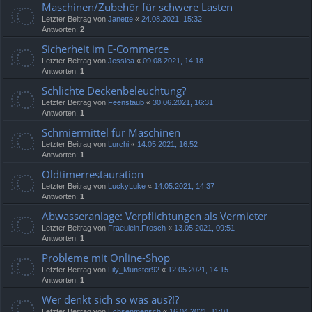
Maschinen/Zubehör für schwere Lasten
Letzter Beitrag von
Janette
«
24.08.2021, 15:32
Antworten:
2
Sicherheit im E-Commerce
Letzter Beitrag von
Jessica
«
09.08.2021, 14:18
Antworten:
1
Schlichte Deckenbeleuchtung?
Letzter Beitrag von
Feenstaub
«
30.06.2021, 16:31
Antworten:
1
Schmiermittel für Maschinen
Letzter Beitrag von
Lurchi
«
14.05.2021, 16:52
Antworten:
1
Oldtimerrestauration
Letzter Beitrag von
LuckyLuke
«
14.05.2021, 14:37
Antworten:
1
Abwasseranlage: Verpflichtungen als Vermieter
Letzter Beitrag von
Fraeulein.Frosch
«
13.05.2021, 09:51
Antworten:
1
Probleme mit Online-Shop
Letzter Beitrag von
Lily_Munster92
«
12.05.2021, 14:15
Antworten:
1
Wer denkt sich so was aus?!?
Letzter Beitrag von
Echsenmensch
«
16.04.2021, 11:01