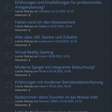
Erfahrungen und Empfehlungen für professionelle
Anlagenplanung?
Letzter Beitrag von
Johanna
«
12.11.2024, 11:14
Antworten:
2
Fakten rund um den Abwassertank
Letzter Beitrag von
Sabbel
«
10.07.2023, 13:43
Antworten:
1
Alles über LWL Stecker und Zubehör
Letzter Beitrag von
LuckyLuke
«
16.03.2023, 11:16
Antworten:
1
Virtual Reality Gaming
Letzter Beitrag von
Carlo
«
28.06.2022, 11:31
Antworten:
1
Moderne Spiegel mit integrierter Beleuchtung?
Letzter Beitrag von
Nicole
«
05.04.2022, 15:40
Antworten:
1
Erfahrungen mit moderner Betriebsdatenerfassung
Letzter Beitrag von
Libero
«
28.02.2022, 09:33
Antworten:
1
Badezimmer: Beim Duschen ist das Wasser kalt!
Letzter Beitrag von
Streuner_NRW
«
10.02.2022, 12:31
Antworten:
2