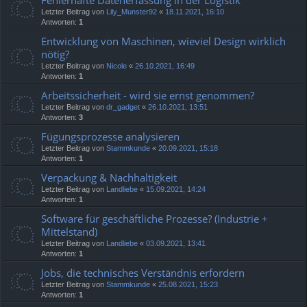
Fehlerhafte Datenerfassung in der Logistik
Letzter Beitrag von
Lily_Munster92
«
18.11.2021, 16:10
Antworten:
1
Entwicklung von Maschinen, wieviel Design wirklich
nötig?
Letzter Beitrag von
Nicole
«
26.10.2021, 16:49
Antworten:
1
Arbeitssicherheit - wird sie ernst genommen?
Letzter Beitrag von
dr_gadget
«
26.10.2021, 13:51
Antworten:
3
Fügungsprozesse analysieren
Letzter Beitrag von
Stammkunde
«
20.09.2021, 15:18
Antworten:
1
Verpackung & Nachhaltigkeit
Letzter Beitrag von
Landliebe
«
15.09.2021, 14:24
Antworten:
1
Software für geschäftliche Prozesse? (Industrie +
Mittelstand)
Letzter Beitrag von
Landliebe
«
03.09.2021, 13:41
Antworten:
1
Jobs, die technisches Verständnis erfordern
Letzter Beitrag von
Stammkunde
«
25.08.2021, 15:23
Antworten:
1