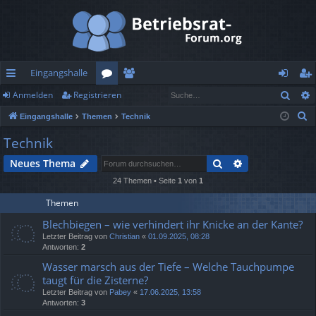
Eingangshalle
Such
Anmelden
Registrieren
ch
or
itg
n
eg
S
Eingangshalle
Themen
Technik
ne
en
lie
m
ist
u
Technik
llz
de
el
rie
c
Suche
Erweiterte Suc
Neues Thema
h
ug
r
de
re
e
24 Themen • Seite
1
von
1
rif
n
n
Themen
f
Blechbiegen – wie verhindert ihr Knicke an der Kante?
Letzter Beitrag von
Christian
«
01.09.2025, 08:28
Antworten:
2
Wasser marsch aus der Tiefe – Welche Tauchpumpe
taugt für die Zisterne?
Letzter Beitrag von
Pabey
«
17.06.2025, 13:58
Antworten:
3