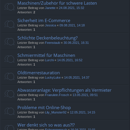
Maschinen/Zubehör für schwere Lasten
Letzter Beitrag von
Janette
«
24.08.2021, 15:32
Antworten:
2
Sicherheit im E-Commerce
Letzter Beitrag von
Jessica
«
09.08.2021, 14:18
Antworten:
1
Schlichte Deckenbeleuchtung?
Letzter Beitrag von
Feenstaub
«
30.06.2021, 16:31
Antworten:
1
Schmiermittel für Maschinen
Letzter Beitrag von
Lurchi
«
14.05.2021, 16:52
Antworten:
1
Oldtimerrestauration
Letzter Beitrag von
LuckyLuke
«
14.05.2021, 14:37
Antworten:
1
Abwasseranlage: Verpflichtungen als Vermieter
Letzter Beitrag von
Fraeulein.Frosch
«
13.05.2021, 09:51
Antworten:
1
Probleme mit Online-Shop
Letzter Beitrag von
Lily_Munster92
«
12.05.2021, 14:15
Antworten:
1
Wer denkt sich so was aus?!?
Letzter Beitrag von
Echsenmensch
«
16.04.2021, 11:01