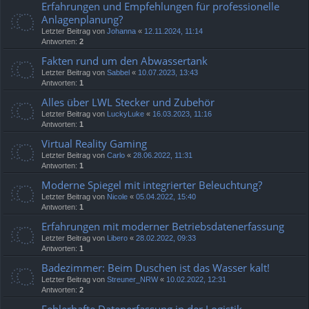
Erfahrungen und Empfehlungen für professionelle
Anlagenplanung?
Letzter Beitrag von
Johanna
«
12.11.2024, 11:14
Antworten:
2
Fakten rund um den Abwassertank
Letzter Beitrag von
Sabbel
«
10.07.2023, 13:43
Antworten:
1
Alles über LWL Stecker und Zubehör
Letzter Beitrag von
LuckyLuke
«
16.03.2023, 11:16
Antworten:
1
Virtual Reality Gaming
Letzter Beitrag von
Carlo
«
28.06.2022, 11:31
Antworten:
1
Moderne Spiegel mit integrierter Beleuchtung?
Letzter Beitrag von
Nicole
«
05.04.2022, 15:40
Antworten:
1
Erfahrungen mit moderner Betriebsdatenerfassung
Letzter Beitrag von
Libero
«
28.02.2022, 09:33
Antworten:
1
Badezimmer: Beim Duschen ist das Wasser kalt!
Letzter Beitrag von
Streuner_NRW
«
10.02.2022, 12:31
Antworten:
2