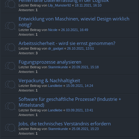
Fehlerhafte Datenerfassung in der Logistik
Letzter Beitrag von
Lily_Munster92
«
18.11.2021, 16:10
Antworten:
1
Entwicklung von Maschinen, wieviel Design wirklich
nötig?
Letzter Beitrag von
Nicole
«
26.10.2021, 16:49
Antworten:
1
Arbeitssicherheit - wird sie ernst genommen?
Letzter Beitrag von
dr_gadget
«
26.10.2021, 13:51
Antworten:
3
Fügungsprozesse analysieren
Letzter Beitrag von
Stammkunde
«
20.09.2021, 15:18
Antworten:
1
Verpackung & Nachhaltigkeit
Letzter Beitrag von
Landliebe
«
15.09.2021, 14:24
Antworten:
1
Software für geschäftliche Prozesse? (Industrie +
Mittelstand)
Letzter Beitrag von
Landliebe
«
03.09.2021, 13:41
Antworten:
1
Jobs, die technisches Verständnis erfordern
Letzter Beitrag von
Stammkunde
«
25.08.2021, 15:23
Antworten:
1