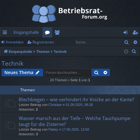
Eingangshalle
Such
Anmelden
Registrieren
ch
or
itg
n
eg
S
Eingangshalle
Themen
Technik
ne
en
lie
m
ist
u
Technik
llz
de
el
rie
c
Suche
Erweiterte Suc
Neues Thema
h
ug
r
de
re
e
24 Themen • Seite
1
von
1
rif
n
n
Themen
f
Blechbiegen – wie verhindert ihr Knicke an der Kante?
Letzter Beitrag von
Christian
«
01.09.2025, 08:28
Antworten:
2
Wasser marsch aus der Tiefe – Welche Tauchpumpe
taugt für die Zisterne?
Letzter Beitrag von
Pabey
«
17.06.2025, 13:58
Antworten:
3