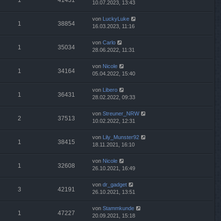
1
41431
10.07.2023, 13:43
von
LuckyLuke
1
38854
16.03.2023, 11:16
von
Carlo
1
35034
28.06.2022, 11:31
von
Nicole
1
34164
05.04.2022, 15:40
von
Libero
1
36431
28.02.2022, 09:33
von
Streuner_NRW
2
37513
10.02.2022, 12:31
von
Lily_Munster92
1
38415
18.11.2021, 16:10
von
Nicole
1
32608
26.10.2021, 16:49
von
dr_gadget
3
42191
26.10.2021, 13:51
von
Stammkunde
1
47227
20.09.2021, 15:18