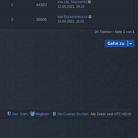
von
Lily_Munster92
1
44383
12.05.2021, 14:15
von
Echsenmensch
2
36006
16.04.2021, 11:01
24 Themen • Seite
1
von
1
Gehe zu
Das Team
Mitglieder
Alle Cookies löschen
Alle Zeiten sind
UTC+02:00