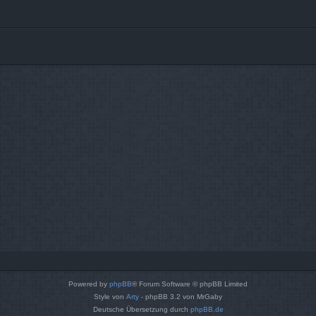
Powered by
phpBB
® Forum Software © phpBB Limited
Style von
Arty
- phpBB 3.2 von MrGaby
Deutsche Übersetzung durch
phpBB.de