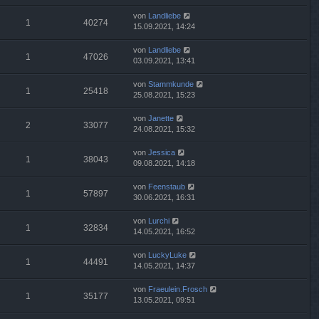
von
Landliebe
1
40274
15.09.2021, 14:24
von
Landliebe
1
47026
03.09.2021, 13:41
von
Stammkunde
1
25418
25.08.2021, 15:23
von
Janette
2
33077
24.08.2021, 15:32
von
Jessica
1
38043
09.08.2021, 14:18
von
Feenstaub
1
57897
30.06.2021, 16:31
von
Lurchi
1
32834
14.05.2021, 16:52
von
LuckyLuke
1
44491
14.05.2021, 14:37
von
Fraeulein.Frosch
1
35177
13.05.2021, 09:51