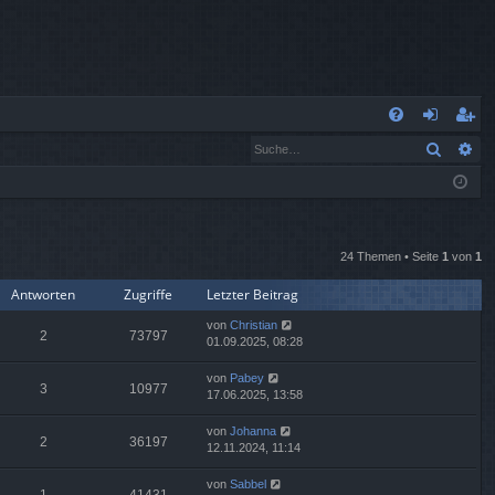
S
Suche
Er
FA
n
eg
Q
m
ist
el
rie
de
re
24 Themen • Seite
1
von
1
Antworten
Zugriffe
Letzter Beitrag
n
n
von
Christian
2
73797
01.09.2025, 08:28
von
Pabey
3
10977
17.06.2025, 13:58
von
Johanna
2
36197
12.11.2024, 11:14
von
Sabbel