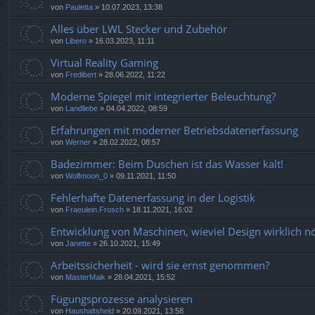
von
Pauletta
»
10.07.2023, 13:38
Alles über LWL Stecker und Zubehör
von
Libero
»
16.03.2023, 11:11
Virtual Reality Gaming
von
Fredibert
»
28.06.2022, 11:22
Moderne Spiegel mit integrierter Beleuchtung?
von
Landliebe
»
04.04.2022, 08:59
Erfahrungen mit moderner Betriebsdatenerfassung
von
Werner
»
28.02.2022, 08:57
Badezimmer: Beim Duschen ist das Wasser kalt!
von
Wolfmoon_0
»
09.11.2021, 11:50
Fehlerhafte Datenerfassung in der Logistik
von
Fraeulein.Frosch
»
18.11.2021, 16:02
Entwicklung von Maschinen, wieviel Design wirklich nö
von
Janette
»
26.10.2021, 15:49
Arbeitssicherheit - wird sie ernst genommen?
von
MasterMaik
»
28.04.2021, 15:52
Fügungsprozesse analysieren
von
Haushaltsheld
»
20.09.2021, 13:58