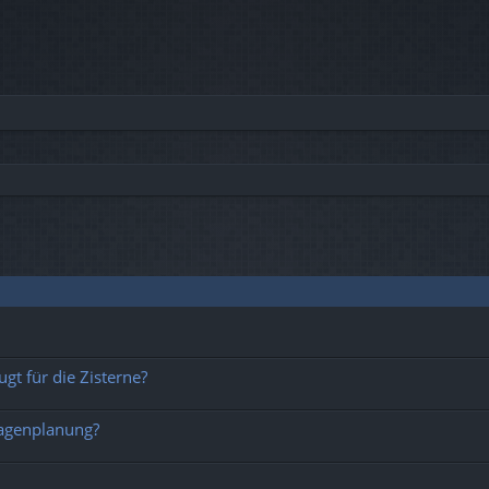
che
t für die Zisterne?
lagenplanung?