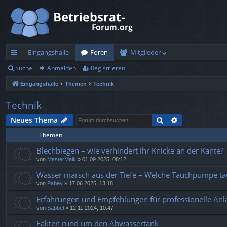
Eingangshalle
Foren
Mitglieder
Suche
Anmelden
Registrieren
ch
Eingangshalle
Themen
Technik
ne
llz
Technik
ug
Suche
Erweiterte Su
Neues Thema
Themen
rif
Blechbiegen – wie verhindert ihr Knicke an der Kante?
f
von
MasterMaik
»
01.09.2025, 08:12
Wasser marsch aus der Tiefe – Welche Tauchpumpe taug
von
Pabey
»
17.06.2025, 13:18
Erfahrungen und Empfehlungen für professionelle An
von
Sabbel
»
12.11.2024, 10:47
Fakten rund um den Abwassertank