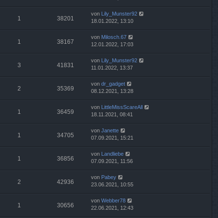
von
Lily_Munster92
1
38201
18.01.2022, 13:10
von
Milosch.67
1
38167
12.01.2022, 17:03
von
Lily_Munster92
3
41831
11.01.2022, 13:37
von
dr_gadget
2
35369
08.12.2021, 13:28
von
LittleMissScareAll
1
36459
18.11.2021, 08:41
von
Janette
1
34705
07.09.2021, 15:21
von
Landliebe
1
36856
07.09.2021, 11:56
von
Pabey
2
42936
23.06.2021, 10:55
von
Webber78
1
30656
22.06.2021, 12:43