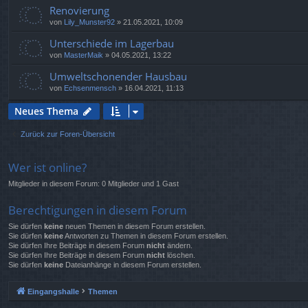
Renovierung
von
Lily_Munster92
»
21.05.2021, 10:09
Unterschiede im Lagerbau
von
MasterMaik
»
04.05.2021, 13:22
Umweltschonender Hausbau
von
Echsenmensch
»
16.04.2021, 11:13
Neues Thema
Zurück zur Foren-Übersicht
Wer ist online?
Mitglieder in diesem Forum: 0 Mitglieder und 1 Gast
Berechtigungen in diesem Forum
Sie dürfen
keine
neuen Themen in diesem Forum erstellen.
Sie dürfen
keine
Antworten zu Themen in diesem Forum erstellen.
Sie dürfen Ihre Beiträge in diesem Forum
nicht
ändern.
Sie dürfen Ihre Beiträge in diesem Forum
nicht
löschen.
Sie dürfen
keine
Dateianhänge in diesem Forum erstellen.
Eingangshalle
Themen