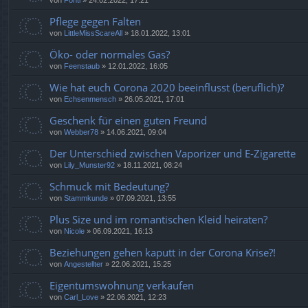
von
Fonti
»
24.02.2022, 17:21
Pflege gegen Falten
von
LittleMissScareAll
»
18.01.2022, 13:01
Öko- oder normales Gas?
von
Feenstaub
»
12.01.2022, 16:05
Wie hat euch Corona 2020 beeinflusst (beruflich)?
von
Echsenmensch
»
26.05.2021, 17:01
Geschenk für einen guten Freund
von
Webber78
»
14.06.2021, 09:04
Der Unterschied zwischen Vaporizer und E-Zigarette
von
Lily_Munster92
»
18.11.2021, 08:24
Schmuck mit Bedeutung?
von
Stammkunde
»
07.09.2021, 13:55
Plus Size und im romantischen Kleid heiraten?
von
Nicole
»
06.09.2021, 16:13
Beziehungen gehen kaputt in der Corona Krise?!
von
Angestellter
»
22.06.2021, 15:25
Eigentumswohnung verkaufen
von
Carl_Love
»
22.06.2021, 12:23