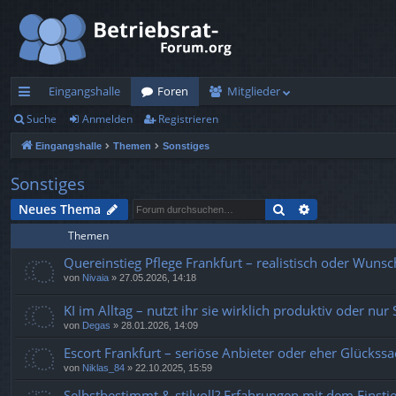
Eingangshalle
Foren
Mitglieder
Suche
Anmelden
Registrieren
ch
Eingangshalle
Themen
Sonstiges
ne
llz
Sonstiges
ug
Suche
Erweiterte Su
Neues Thema
Themen
rif
Quereinstieg Pflege Frankfurt – realistisch oder Wuns
f
von
Nivaia
»
27.05.2026, 14:18
KI im Alltag – nutzt ihr sie wirklich produktiv oder nur 
von
Degas
»
28.01.2026, 14:09
Escort Frankfurt – seriöse Anbieter oder eher Glückss
von
Niklas_84
»
22.10.2025, 15:59
Selbstbestimmt & stilvoll? Erfahrungen mit dem Einsti