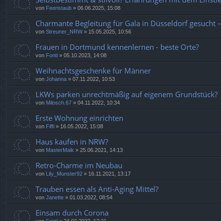
von
Feenstaub
»
06.06.2025, 15:08
Charmante Begleitung für Gala in Düsseldorf gesucht
von
Streuner_NRW
»
15.05.2025, 10:56
Frauen in Dortmund kennenlernen - beste Orte?
von
Fonti
»
05.10.2023, 14:08
Weihnachtsgeschenke für Männer
von
Johanna
»
07.11.2022, 10:53
LKWs parken unrechtmäßig auf eigenem Grundstück?
von
Milosch.67
»
04.11.2022, 10:34
Erste Wohnung einrichten
von
Fiffi
»
16.05.2022, 15:08
Haus kaufen in NRW?
von
MasterMaik
»
25.06.2021, 14:13
Retro-Charme im Neubau
von
Lily_Munster92
»
16.11.2021, 13:17
Trauben essen als Anti-Aging Mittel?
von
Janette
»
01.03.2022, 08:54
Einsam durch Corona