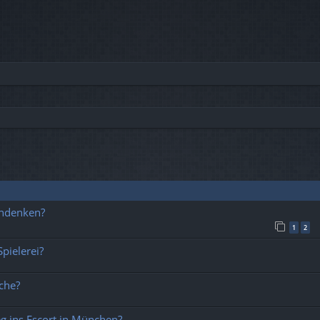
che
chdenken?
1
2
Spielerei?
ache?
eg ins Escort in München?