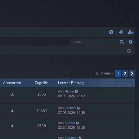
S
Suche
Er
FA
n
eg
Q
m
ist
el
rie
de
re
2
1
N
28 Themen
Antworten
Zugriffe
Letzter Beitrag
n
n
von
Nivaia
16
1805
09.06.2026, 13:02
von
Jochen
4
73657
27.05.2026, 14:38
von
Sabbel
4
3635
22.10.2025, 16:15
von
Johanna