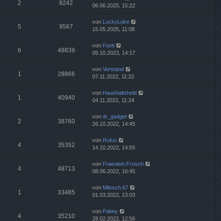
2
8242
06.06.2025, 15:22
von
LuckyLuke
5
9567
15.05.2025, 11:08
von
Fonti
6
48839
05.10.2023, 14:17
von
Vorstand
1
28866
07.11.2022, 11:22
von
Haushaltsheld
1
40940
04.11.2022, 11:24
von
dr_gadget
2
38760
26.10.2022, 14:45
von
Rufus
4
35352
14.10.2022, 14:55
von
Fraeulein.Frosch
4
48713
08.06.2022, 16:45
von
Milosch.67
1
33485
01.03.2022, 13:03
von
Pabey
4
35210
28.02.2022, 12:56