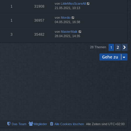
von
LittleMissScareAll
1
31908
21.05.2021, 10:13
von
Mordio
1
36957
04.05.2021, 16:38
von
MasterMaik
3
35482
28.04.2021, 14:35
2
1
N
28 Themen
Gehe zu
Das Team
Mitglieder
Alle Cookies löschen
Alle Zeiten sind
UTC+02:00