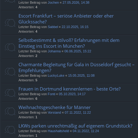
Letzter Beitrag von
Jochen
«
27.05.2026, 14:38
Antworten:
4
Escort Frankfurt – seriöse Anbieter oder eher
Glückssache?
Letzter Beitrag von
Sabbel
«
22.10.2025, 16:15
Antworten:
4
Selbstbestimmt & stilvoll? Erfahrungen mit dem
Einstieg ins Escort in München?
Letzter Beitrag von
Johanna
«
06.06.2025, 15:22
Antworten:
2
Charmante Begleitung für Gala in Düsseldorf gesucht –
Empfehlungen?
Letzter Beitrag von
LuckyLuke
«
15.05.2025, 11:08
Antworten:
5
Frauen in Dortmund kennenlernen - beste Orte?
Letzter Beitrag von
Fonti
«
05.10.2023, 14:17
Antworten:
6
Weihnachtsgeschenke für Männer
Letzter Beitrag von
Vorstand
«
07.11.2022, 11:22
Antworten:
1
LKWs parken unrechtmäßig auf eigenem Grundstück?
Letzter Beitrag von
Haushaltsheld
«
04.11.2022, 11:24
Antworten:
1