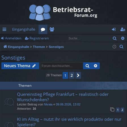
Eingangshalle
Such
Anmelden
Registrieren
ch
or
itg
n
eg
S
Eingangshalle
Themen
Sonstiges
ne
en
lie
m
ist
u
Sonstiges
llz
de
el
rie
c
Suche
Erweiterte Suc
Neues Thema
h
ug
r
de
re
e
2
1
Nächste
28 Themen
rif
n
n
f
Themen
Quereinstieg Pflege Frankfurt – realistisch oder
Wunschdenken?
Letzter Beitrag von
Nivaia
«
09.06.2026, 13:02
Antworten:
16
1
2
KI im Alltag – nutzt ihr sie wirklich produktiv oder nur
Spielerei?