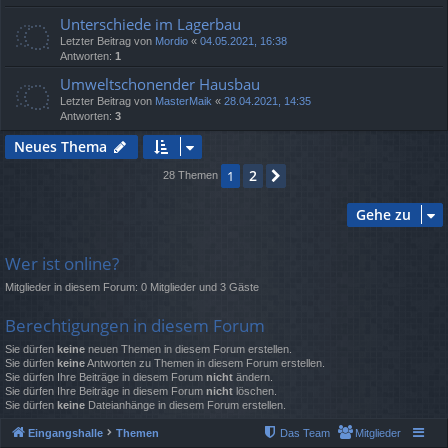
Unterschiede im Lagerbau
Letzter Beitrag von
Mordio
«
04.05.2021, 16:38
Antworten:
1
Umweltschonender Hausbau
Letzter Beitrag von
MasterMaik
«
28.04.2021, 14:35
Antworten:
3
Neues Thema
2
1
Nächste
28 Themen
Gehe zu
Wer ist online?
Mitglieder in diesem Forum: 0 Mitglieder und 3 Gäste
Berechtigungen in diesem Forum
Sie dürfen
keine
neuen Themen in diesem Forum erstellen.
Sie dürfen
keine
Antworten zu Themen in diesem Forum erstellen.
Sie dürfen Ihre Beiträge in diesem Forum
nicht
ändern.
Sie dürfen Ihre Beiträge in diesem Forum
nicht
löschen.
Sie dürfen
keine
Dateianhänge in diesem Forum erstellen.
Eingangshalle
Themen
Das Team
Mitglieder