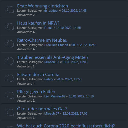
Erste Wohnung einrichten
Letzter Beitrag von
dr_gadget
«
26.10.2022, 14:45
Antworten:
2
Haus kaufen in NRW?
Letzter Beitrag von
Rufus
«
14.10.2022, 14:55
Antworten:
4
Retro-Charme im Neubau
Letzter Beitrag von
Fraeulein.Frosch
«
08.06.2022, 16:45
Antworten:
4
Trauben essen als Anti-Aging Mittel?
Letzter Beitrag von
Milosch.67
«
01.03.2022, 13:03
Antworten:
1
Einsam durch Corona
Letzter Beitrag von
Pabey
«
28.02.2022, 12:56
Antworten:
4
Pflege gegen Falten
Letzter Beitrag von
Lily_Munster92
«
18.01.2022, 13:10
Antworten:
1
Öko- oder normales Gas?
Letzter Beitrag von
Milosch.67
«
12.01.2022, 17:03
Antworten:
1
Wie hat euch Corona 2020 beeinflusst (beruflich)?