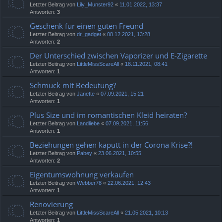
Letzter Beitrag von
Lily_Munster92
«
11.01.2022, 13:37
Antworten:
3
Geschenk für einen guten Freund
Letzter Beitrag von
dr_gadget
«
08.12.2021, 13:28
Antworten:
2
Der Unterschied zwischen Vaporizer und E-Zigarette
Letzter Beitrag von
LittleMissScareAll
«
18.11.2021, 08:41
Antworten:
1
Schmuck mit Bedeutung?
Letzter Beitrag von
Janette
«
07.09.2021, 15:21
Antworten:
1
Plus Size und im romantischen Kleid heiraten?
Letzter Beitrag von
Landliebe
«
07.09.2021, 11:56
Antworten:
1
Beziehungen gehen kaputt in der Corona Krise?!
Letzter Beitrag von
Pabey
«
23.06.2021, 10:55
Antworten:
2
Eigentumswohnung verkaufen
Letzter Beitrag von
Webber78
«
22.06.2021, 12:43
Antworten:
1
Renovierung
Letzter Beitrag von
LittleMissScareAll
«
21.05.2021, 10:13
Antworten:
1