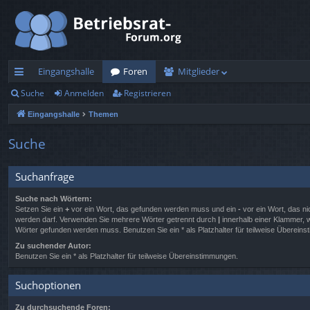
Eingangshalle
Foren
Mitglieder
Suche
Anmelden
Registrieren
ch
Eingangshalle
Themen
ne
llz
Suche
ug
Suchanfrage
rif
Suche nach Wörtern:
f
Setzen Sie ein
+
vor ein Wort, das gefunden werden muss und ein
-
vor ein Wort, das ni
werden darf. Verwenden Sie mehrere Wörter getrennt durch
|
innerhalb einer Klammer, 
Wörter gefunden werden muss. Benutzen Sie ein * als Platzhalter für teilweise Überein
Zu suchender Autor:
Benutzen Sie ein * als Platzhalter für teilweise Übereinstimmungen.
Suchoptionen
Zu durchsuchende Foren: