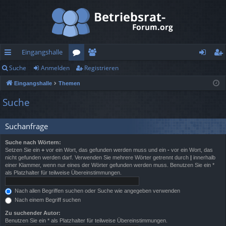
Eingangshalle
Suche
Anmelden
Registrieren
ch
or
itg
n
eg
Eingangshalle
Themen
ne
en
lie
m
ist
Suche
llz
de
el
rie
ug
r
de
re
Suchanfrage
rif
n
n
Suche nach Wörtern:
Setzen Sie ein
+
vor ein Wort, das gefunden werden muss und ein
-
vor ein Wort, das
f
nicht gefunden werden darf. Verwenden Sie mehrere Wörter getrennt durch
|
innerhalb
einer Klammer, wenn nur eines der Wörter gefunden werden muss. Benutzen Sie ein *
als Platzhalter für teilweise Übereinstimmungen.
Nach allen Begriffen suchen oder Suche wie angegeben verwenden
Nach einem Begriff suchen
Zu suchender Autor:
Benutzen Sie ein * als Platzhalter für teilweise Übereinstimmungen.