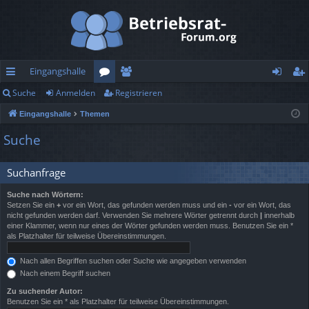
Eingangshalle
Suche
Anmelden
Registrieren
ch
or
itg
n
eg
Eingangshalle
Themen
ne
en
lie
m
ist
Suche
llz
de
el
rie
ug
r
de
re
Suchanfrage
rif
n
n
Suche nach Wörtern:
Setzen Sie ein
+
vor ein Wort, das gefunden werden muss und ein
-
vor ein Wort, das
f
nicht gefunden werden darf. Verwenden Sie mehrere Wörter getrennt durch
|
innerhalb
einer Klammer, wenn nur eines der Wörter gefunden werden muss. Benutzen Sie ein *
als Platzhalter für teilweise Übereinstimmungen.
Nach allen Begriffen suchen oder Suche wie angegeben verwenden
Nach einem Begriff suchen
Zu suchender Autor:
Benutzen Sie ein * als Platzhalter für teilweise Übereinstimmungen.