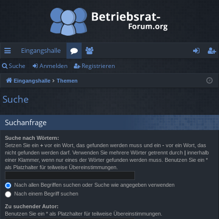
Eingangshalle
Suche
Anmelden
Registrieren
ch
or
itg
n
eg
Eingangshalle
Themen
ne
en
lie
m
ist
Suche
llz
de
el
rie
ug
r
de
re
Suchanfrage
rif
n
n
Suche nach Wörtern:
Setzen Sie ein
+
vor ein Wort, das gefunden werden muss und ein
-
vor ein Wort, das
f
nicht gefunden werden darf. Verwenden Sie mehrere Wörter getrennt durch
|
innerhalb
einer Klammer, wenn nur eines der Wörter gefunden werden muss. Benutzen Sie ein *
als Platzhalter für teilweise Übereinstimmungen.
Nach allen Begriffen suchen oder Suche wie angegeben verwenden
Nach einem Begriff suchen
Zu suchender Autor:
Benutzen Sie ein * als Platzhalter für teilweise Übereinstimmungen.