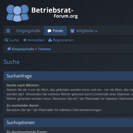
Eingangshalle
Foren
Mitglieder
Suche
Anmelden
Registrieren
ch
Eingangshalle
Themen
ne
llz
Suche
ug
Suchanfrage
rif
Suche nach Wörtern:
f
Setzen Sie ein
+
vor ein Wort, das gefunden werden muss und ein
-
vor ein Wort, das ni
werden darf. Verwenden Sie mehrere Wörter getrennt durch
|
innerhalb einer Klammer, 
Wörter gefunden werden muss. Benutzen Sie ein * als Platzhalter für teilweise Überein
Zu suchender Autor:
Benutzen Sie ein * als Platzhalter für teilweise Übereinstimmungen.
Suchoptionen
Zu durchsuchende Foren: