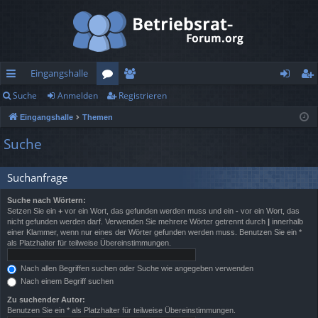
Eingangshalle
Suche
Anmelden
Registrieren
ch
or
itg
n
eg
Eingangshalle
Themen
ne
en
lie
m
ist
Suche
llz
de
el
rie
ug
r
de
re
Suchanfrage
rif
n
n
Suche nach Wörtern:
Setzen Sie ein
+
vor ein Wort, das gefunden werden muss und ein
-
vor ein Wort, das
f
nicht gefunden werden darf. Verwenden Sie mehrere Wörter getrennt durch
|
innerhalb
einer Klammer, wenn nur eines der Wörter gefunden werden muss. Benutzen Sie ein *
als Platzhalter für teilweise Übereinstimmungen.
Nach allen Begriffen suchen oder Suche wie angegeben verwenden
Nach einem Begriff suchen
Zu suchender Autor:
Benutzen Sie ein * als Platzhalter für teilweise Übereinstimmungen.