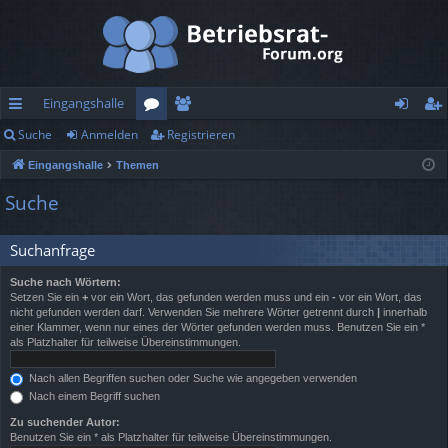
Eingangshalle
Suche
Anmelden
Registrieren
ch
or
itg
n
eg
Eingangshalle
Themen
ne
en
lie
m
ist
Suche
llz
de
el
rie
ug
r
de
re
Suchanfrage
rif
n
n
Suche nach Wörtern:
Setzen Sie ein
+
vor ein Wort, das gefunden werden muss und ein
-
vor ein Wort, das
f
nicht gefunden werden darf. Verwenden Sie mehrere Wörter getrennt durch
|
innerhalb
einer Klammer, wenn nur eines der Wörter gefunden werden muss. Benutzen Sie ein *
als Platzhalter für teilweise Übereinstimmungen.
Nach allen Begriffen suchen oder Suche wie angegeben verwenden
Nach einem Begriff suchen
Zu suchender Autor:
Benutzen Sie ein * als Platzhalter für teilweise Übereinstimmungen.