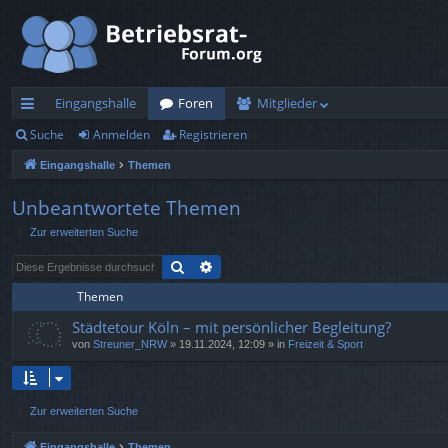
Eingangshalle
Foren
Mitglieder
Suche
Anmelden
Registrieren
ch
Eingangshalle
Themen
ne
llz
Unbeantwortete Themen
Zur erweiterten Suche
ug
Suche
Erweiterte Suche
rif
Themen
f
Städtetour Köln – mit persönlicher Begleitung?
von
Streuner_NRW
»
19.11.2024, 12:09
» in
Freizeit & Sport
Zur erweiterten Suche
Eingangshalle
Themen