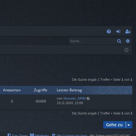
S
Suche
Er
FA
n
eg
Q
m
ist
el
rie
de
re
Die Suche ergab 1 Treffer • Seite
1
von
1
n
n
Antworten
Zugriffe
Letzter Beitrag
von
Streuner_NRW
0
40469
19.11.2024, 12:09
Die Suche ergab 1 Treffer • Seite
1
von
1
Gehe zu
Das Team
Mitglieder
Alle Cookies löschen
Alle Zeiten sind
UTC+02:00