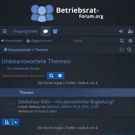
Eingangshalle
Such
Anmelden
Registrieren
ch
or
itg
n
eg
S
Eingangshalle
Themen
ne
en
lie
m
ist
u
Unbeantwortete Themen
llz
de
el
rie
c
Zur erweiterten Suche
h
ug
r
de
re
Suche
Erweiterte Suche
e
rif
n
n
Die Suche ergab 1 Treffer • Seite
1
von
1
f
Themen
Städtetour Köln – mit persönlicher Begleitung?
Letzter Beitrag von
Streuner_NRW
«
19.11.2024, 12:09
Verfasst in
Freizeit & Sport
Die Suche ergab 1 Treffer • Seite
1
von
1