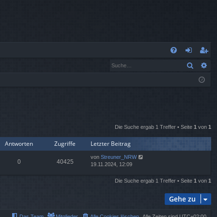
S
Suche
Er
FA
n
eg
Q
m
ist
el
rie
de
re
Die Suche ergab 1 Treffer • Seite
1
von
1
n
n
Antworten
Zugriffe
Letzter Beitrag
von
Streuner_NRW
0
40425
19.11.2024, 12:09
Die Suche ergab 1 Treffer • Seite
1
von
1
Gehe zu
Das Team
Mitglieder
Alle Cookies löschen
Alle Zeiten sind
UTC+02:00