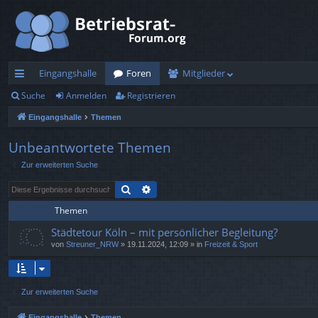
Eingangshalle
Foren
Mitglieder
Suche
Anmelden
Registrieren
ch
Eingangshalle
Themen
ne
llz
Unbeantwortete Themen
Zur erweiterten Suche
ug
Suche
Erweiterte Suche
rif
Themen
f
Städtetour Köln – mit persönlicher Begleitung?
von
Streuner_NRW
»
19.11.2024, 12:09
» in
Freizeit & Sport
Zur erweiterten Suche
Eingangshalle
Themen