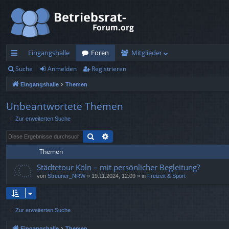
Eingangshalle
Foren
Mitglieder
Suche
Anmelden
Registrieren
ch
Eingangshalle
Themen
ne
llz
Unbeantwortete Themen
Zur erweiterten Suche
ug
Suche
Erweiterte Suche
rif
Themen
f
Städtetour Köln – mit persönlicher Begleitung?
von
Streuner_NRW
»
19.11.2024, 12:09
» in
Freizeit & Sport
Zur erweiterten Suche
Eingangshalle
Themen