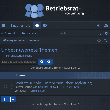
Eingangshalle
Such
Anmelden
Registrieren
ch
or
itg
n
eg
S
Eingangshalle
Themen
ne
en
lie
m
ist
u
Unbeantwortete Themen
llz
de
el
rie
c
Zur erweiterten Suche
h
ug
r
de
re
Suche
Erweiterte Suche
e
rif
n
n
Die Suche ergab 1 Treffer • Seite
1
von
1
f
Themen
Städtetour Köln – mit persönlicher Begleitung?
Letzter Beitrag von
Streuner_NRW
«
19.11.2024, 12:09
Verfasst in
Freizeit & Sport
Die Suche ergab 1 Treffer • Seite
1
von
1