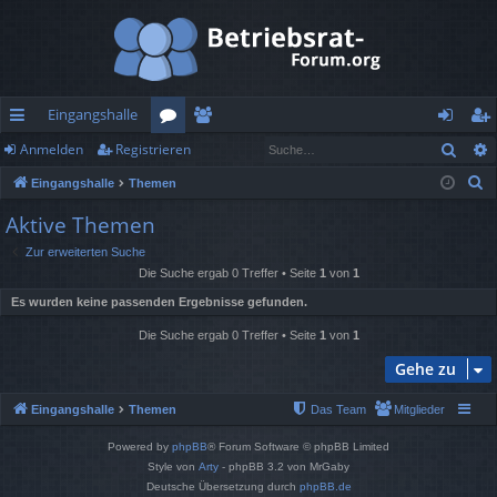
Eingangshalle
Such
Anmelden
Registrieren
ch
or
itg
n
eg
S
Eingangshalle
Themen
ne
en
lie
m
ist
u
Aktive Themen
llz
de
el
rie
c
Zur erweiterten Suche
h
ug
r
de
re
Die Suche ergab 0 Treffer • Seite
1
von
1
e
rif
n
n
Es wurden keine passenden Ergebnisse gefunden.
f
Die Suche ergab 0 Treffer • Seite
1
von
1
Gehe zu
Eingangshalle
Themen
Das Team
Mitglieder
Powered by
phpBB
® Forum Software © phpBB Limited
Style von
Arty
- phpBB 3.2 von MrGaby
Deutsche Übersetzung durch
phpBB.de