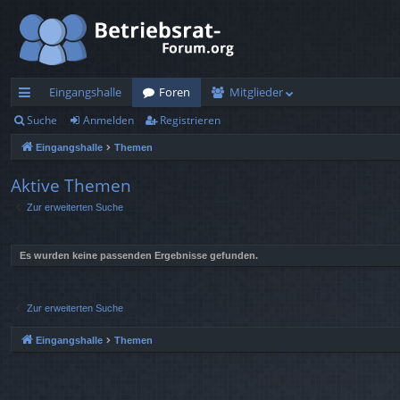
Eingangshalle
Foren
Mitglieder
Suche
Anmelden
Registrieren
ch
Eingangshalle
Themen
ne
llz
Aktive Themen
Zur erweiterten Suche
ug
rif
Es wurden keine passenden Ergebnisse gefunden.
f
Zur erweiterten Suche
Eingangshalle
Themen