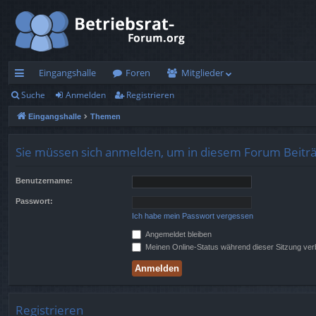
Eingangshalle
Foren
Mitglieder
Suche
Anmelden
Registrieren
ch
Eingangshalle
Themen
ne
llz
Sie müssen sich anmelden, um in diesem Forum Beiträg
ug
Benutzername:
rif
Passwort:
f
Ich habe mein Passwort vergessen
Angemeldet bleiben
Meinen Online-Status während dieser Sitzung ve
Registrieren