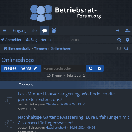
Eingangshalle
Such
Anmelden
Registrieren
ch
or
itg
n
eg
S
Eingangshalle
Themen
Onlineshops
ne
en
lie
m
ist
u
Onlineshops
llz
de
el
rie
c
Suche
Erweiterte Suc
Neues Thema
h
ug
r
de
re
e
13 Themen • Seite
1
von
1
rif
n
n
Themen
f
Last-Minute Haarverlängerung: Wo finde ich die
perfekten Extensions?
Letzter Beitrag von
Claudia
«
02.09.2024, 13:54
Antworten:
3
Nachhaltige Gartenbewässerung: Eure Erfahrungen mit
Zisternen für Regenwasser?
Letzter Beitrag von
Haushaltsheld
«
30.08.2024, 09:16