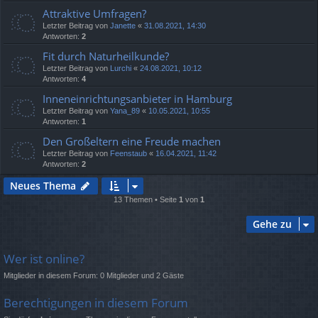
Attraktive Umfragen?
Letzter Beitrag von
Janette
«
31.08.2021, 14:30
Antworten:
2
Fit durch Naturheilkunde?
Letzter Beitrag von
Lurchi
«
24.08.2021, 10:12
Antworten:
4
Inneneinrichtungsanbieter in Hamburg
Letzter Beitrag von
Yana_89
«
10.05.2021, 10:55
Antworten:
1
Den Großeltern eine Freude machen
Letzter Beitrag von
Feenstaub
«
16.04.2021, 11:42
Antworten:
2
Neues Thema
13 Themen • Seite
1
von
1
Gehe zu
Wer ist online?
Mitglieder in diesem Forum: 0 Mitglieder und 2 Gäste
Berechtigungen in diesem Forum