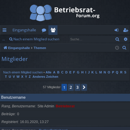
Eingangshalle
Such
...
Nach einem Mitglied suchen
ch
or
itg
n
eg
S
Eingangshalle
Themen
ne
en
lie
m
ist
u
Mitglieder
llz
de
el
rie
c
h
ug
r
de
re
Nach einem Mitglied suchen
•
Alle
A
B
C
D
E
F
G
H
I
J
K
L
M
N
O
P
Q
R
S
e
T
U
V
W
X
Y
Z
Anderes Zeichen
rif
n
n
2
3
f
1
Nächste
57 Mitglieder
Benutzername
Rang, Benutzername
Site Admin
Betriebsrat
Beiträge
0
Registriert
16.01.2020, 13:27