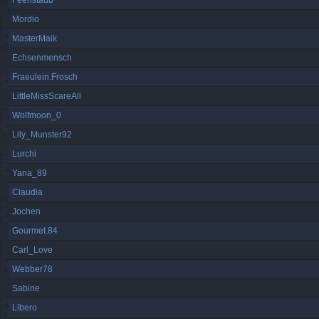
Feenstaub
Mordio
MasterMaik
Echsenmensch
Fraeulein.Frosch
LittleMissScareAll
Wolfmoon_0
Lily_Munster92
Lurchi
Yana_89
Claudia
Jochen
Gourmet.84
Carl_Love
Webber78
Sabine
Libero