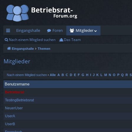
Eingangshalle
Foren
Mitglieder
Nach einem Mitglied suchen
Das Team
ch
Eingangshalle
Themen
ne
llz
Mitglieder
ug
Nach einem Mitglied suchen
•
Alle
A
B
C
D
E
F
G
H
I
J
K
L
M
N
O
P
Q
R
S
rif
Benutzername
f
Betriebsrat
TestingBetriebsrat
NeuerUser
UserA
UserB