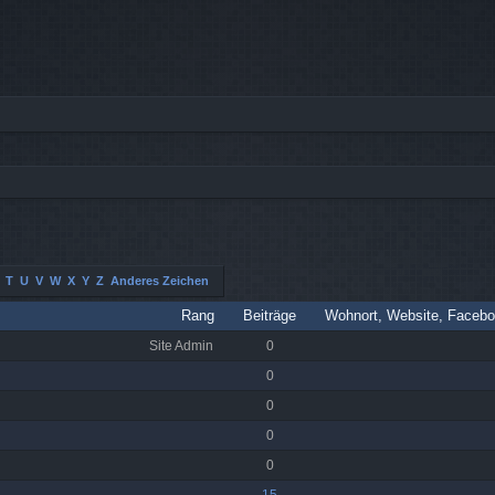
T
U
V
W
X
Y
Z
Anderes Zeichen
Rang
Beiträge
Wohnort, Website, Facebo
Site Admin
0
0
0
0
0