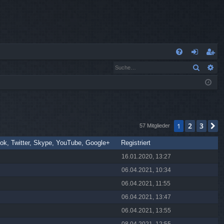
S
Suche
Er
FA
n
eg
Q
m
ist
el
rie
de
re
2
3
1
N
57 Mitglieder
n
n
ok, Twitter, Skype, YouTube, Google+
Registriert
16.01.2020, 13:27
06.04.2021, 10:34
06.04.2021, 11:55
06.04.2021, 13:47
06.04.2021, 13:55