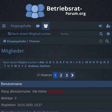
Eingangshalle
Such
...
Nach einem Mitglied suchen
ch
or
itg
n
eg
S
Eingangshalle
Themen
ne
en
lie
m
ist
u
Mitglieder
llz
de
el
rie
c
h
ug
r
de
re
Nach einem Mitglied suchen
•
Alle
A
B
C
D
E
F
G
H
I
J
K
L
M
N
O
P
Q
R
S
e
T
U
V
W
X
Y
Z
Anderes Zeichen
rif
n
n
2
3
f
1
Nächste
57 Mitglieder
Benutzername
Rang, Benutzername
Site Admin
Betriebsrat
Beiträge
0
Registriert
16.01.2020, 13:27