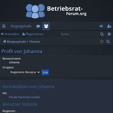
Eingangshalle
Such
Anmelden
Registrieren
ch
or
itg
n
eg
S
Eingangshalle
Themen
ne
en
lie
m
ist
u
Profil von Johanna
llz
de
el
rie
c
h
Benutzername:
ug
r
de
re
Johanna
e
rif
n
n
Gruppen:
f
Kontaktdaten von Johanna
PN:
Private Nachricht senden
Benutzer-Statistik
Registriert: