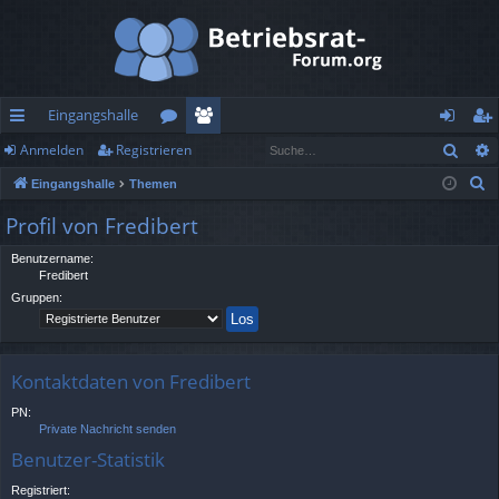
Eingangshalle
Such
Anmelden
Registrieren
ch
or
itg
n
eg
S
Eingangshalle
Themen
ne
en
lie
m
ist
u
Profil von Fredibert
llz
de
el
rie
c
h
Benutzername:
ug
r
de
re
Fredibert
e
rif
n
n
Gruppen:
f
Kontaktdaten von Fredibert
PN:
Private Nachricht senden
Benutzer-Statistik
Registriert: