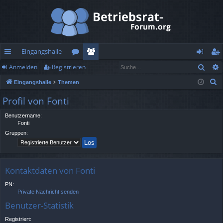
Eingangshalle
Such
Anmelden
Registrieren
ch
or
itg
n
eg
S
Eingangshalle
Themen
ne
en
lie
m
ist
u
Profil von Fonti
llz
de
el
rie
c
h
Benutzername:
ug
r
de
re
Fonti
e
rif
n
n
Gruppen:
f
Kontaktdaten von Fonti
PN:
Private Nachricht senden
Benutzer-Statistik
Registriert: