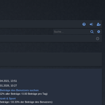
S
Suche
Er
FA
n
eg
Q
m
ist
el
rie
de
re
n
n
.04.2021, 13:51
.01.2026, 10:27
|
Beiträge des Benutzers suchen
62% aller Beiträge / 0.00 Beiträge pro Tag)
eizeit & Sport
 Beiträge / 33.33% der Beiträge des Benutzers)