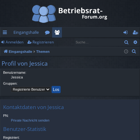
Eingangshalle
Such
Anmelden
Registrieren
ch
or
itg
n
eg
S
Eingangshalle
Themen
ne
en
lie
m
ist
u
Profil von Jessica
llz
de
el
rie
c
h
Benutzername:
ug
r
de
re
Jessica
e
rif
n
n
Gruppen:
f
Kontaktdaten von Jessica
PN:
Private Nachricht senden
Benutzer-Statistik
Registriert: