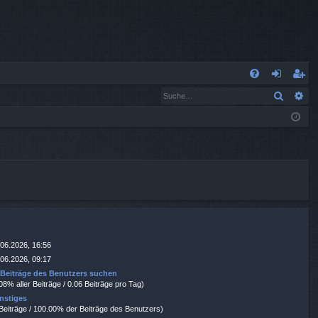
S
Suche
Er
FA
n
eg
Q
m
ist
el
rie
de
re
n
n
.06.2026, 16:56
.06.2026, 09:17
|
Beiträge des Benutzers suchen
08% aller Beiträge / 0.06 Beiträge pro Tag)
nstiges
 Beiträge / 100.00% der Beiträge des Benutzers)