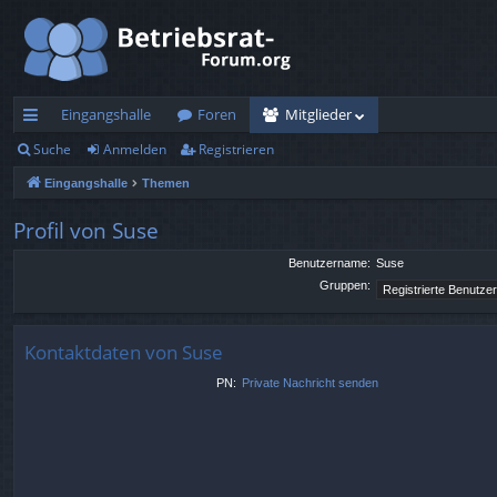
Eingangshalle
Foren
Mitglieder
Suche
Anmelden
Registrieren
ch
Eingangshalle
Themen
ne
llz
Profil von Suse
ug
Benutzername:
Suse
Gruppen:
rif
f
Kontaktdaten von Suse
PN:
Private Nachricht senden