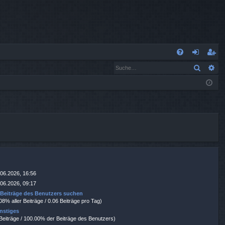
S
Suche
Er
FA
n
eg
Q
m
ist
el
rie
de
re
n
n
.06.2026, 16:56
.06.2026, 09:17
|
Beiträge des Benutzers suchen
08% aller Beiträge / 0.06 Beiträge pro Tag)
nstiges
 Beiträge / 100.00% der Beiträge des Benutzers)