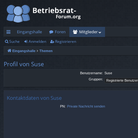
Eingangshalle
Foren
Mitglieder
Suche
Anmelden
Registrieren
ch
Eingangshalle
Themen
ne
llz
Profil von Suse
ug
Benutzername:
Suse
Gruppen:
rif
f
Kontaktdaten von Suse
PN:
Private Nachricht senden