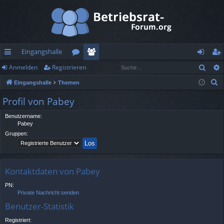
Eingangshalle
Such
Anmelden
Registrieren
ch
or
itg
n
eg
S
Eingangshalle
Themen
ne
en
lie
m
ist
u
Profil von Pabey
llz
de
el
rie
c
h
Benutzername:
ug
r
de
re
Pabey
e
rif
n
n
Gruppen:
f
Kontaktdaten von Pabey
PN:
Private Nachricht senden
Benutzer-Statistik
Registriert: