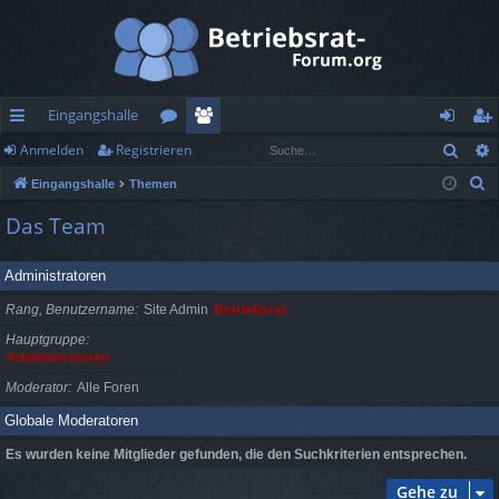
Eingangshalle
Such
Anmelden
Registrieren
ch
or
itg
n
eg
S
Eingangshalle
Themen
ne
en
lie
m
ist
u
Das Team
llz
de
el
rie
c
h
ug
r
de
re
Administratoren
e
rif
n
n
Rang, Benutzername
Site Admin
Betriebsrat
f
Hauptgruppe
Administratoren
Moderator
Alle Foren
Globale Moderatoren
Es wurden keine Mitglieder gefunden, die den Suchkriterien entsprechen.
Gehe zu