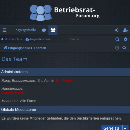
Eingangshalle
Such
Anmelden
Registrieren
ch
or
itg
n
eg
S
Eingangshalle
Themen
ne
en
lie
m
ist
u
Das Team
llz
de
el
rie
c
h
ug
r
de
re
Administratoren
e
rif
n
n
Rang, Benutzername
Site Admin
Betriebsrat
f
Hauptgruppe
Administratoren
Moderator
Alle Foren
Globale Moderatoren
Es wurden keine Mitglieder gefunden, die den Suchkriterien entsprechen.
Gehe zu