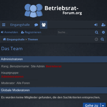
Eingangshalle
Such
Anmelden
Registrieren
ch
or
itg
n
eg
S
Eingangshalle
Themen
ne
en
lie
m
ist
u
Das Team
llz
de
el
rie
c
h
ug
r
de
re
Administratoren
e
rif
n
n
Rang, Benutzername
Site Admin
Betriebsrat
f
Hauptgruppe
Administratoren
Moderator
Alle Foren
Globale Moderatoren
Es wurden keine Mitglieder gefunden, die den Suchkriterien entsprechen.
Gehe zu