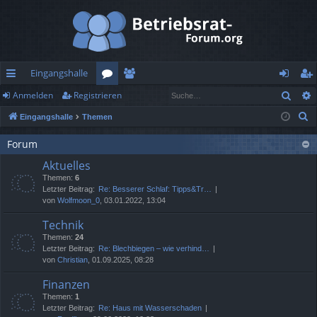
Eingangshalle
Such
Anmelden
Registrieren
ch
or
itg
n
eg
S
Eingangshalle
Themen
ne
en
lie
m
ist
u
llz
de
el
rie
Forum
c
Aktuelles
h
ug
r
de
re
Themen:
6
e
rif
n
n
Letzter Beitrag:
Re: Besserer Schlaf: Tipps&Tr…
von
Wolfmoon_0
, 03.01.2022, 13:04
f
Technik
Themen:
24
Letzter Beitrag:
Re: Blechbiegen – wie verhind…
von
Christian
, 01.09.2025, 08:28
Finanzen
Themen:
1
Letzter Beitrag:
Re: Haus mit Wasserschaden