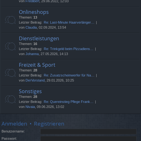
von
Fredibert
, 29.06.2022, 12:03
Onlineshops
Themen:
13
Letzter Beitrag:
Re: Last-Minute Haarverlänger…
von
Claudia
, 02.09.2024, 13:54
Dienstleistungen
Themen:
16
Letzter Beitrag:
Re: Trinkgeld beim Pizzadiens…
von
Johanna
, 27.05.2026, 14:13
Freizeit & Sport
Themen:
28
Letzter Beitrag:
Re: Zusatzscheinwerfer für Na…
von
DerVorstand
, 29.01.2026, 10:25
Sonstiges
Themen:
28
Letzter Beitrag:
Re: Quereinstieg Pflege Frank…
von
Nivaia
, 09.06.2026, 13:02
Anmelden
•
Registrieren
Benutzername:
Passwort: