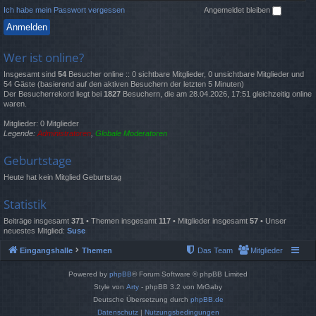
Ich habe mein Passwort vergessen
Angemeldet bleiben
Wer ist online?
Insgesamt sind
54
Besucher online :: 0 sichtbare Mitglieder, 0 unsichtbare Mitglieder und
54 Gäste (basierend auf den aktiven Besuchern der letzten 5 Minuten)
Der Besucherrekord liegt bei
1827
Besuchern, die am 28.04.2026, 17:51 gleichzeitig online
waren.
Mitglieder: 0 Mitglieder
Legende:
Administratoren
,
Globale Moderatoren
Geburtstage
Heute hat kein Mitglied Geburtstag
Statistik
Beiträge insgesamt
371
• Themen insgesamt
117
• Mitglieder insgesamt
57
• Unser
neuestes Mitglied:
Suse
Eingangshalle
Themen
Das Team
Mitglieder
Powered by
phpBB
® Forum Software © phpBB Limited
Style von
Arty
- phpBB 3.2 von MrGaby
Deutsche Übersetzung durch
phpBB.de
Datenschutz
|
Nutzungsbedingungen