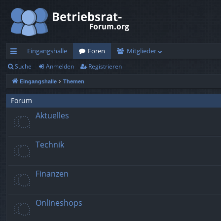
Eingangshalle
Foren
Mitglieder
Suche
Anmelden
Registrieren
ch
Eingangshalle
Themen
ne
llz
Forum
Aktuelles
ug
rif
Technik
f
Finanzen
Onlineshops