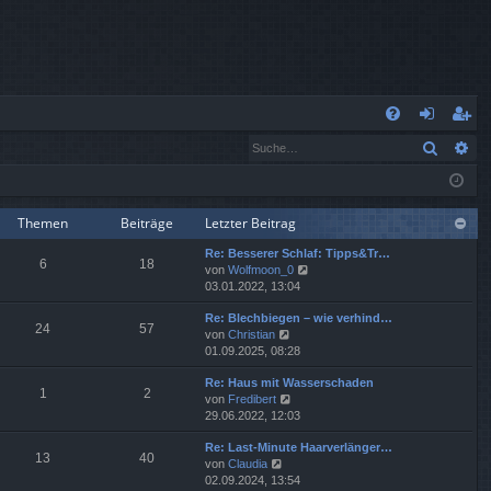
S
Suche
Er
FA
n
eg
Q
m
ist
el
rie
Themen
Beiträge
Letzter Beitrag
Re: Besserer Schlaf: Tipps&Tr…
de
re
6
18
N
von
Wolfmoon_0
e
03.01.2022, 13:04
n
n
u
Re: Blechbiegen – wie verhind…
e
24
57
N
von
Christian
s
e
01.09.2025, 08:28
t
u
e
Re: Haus mit Wasserschaden
e
r
1
2
N
von
Fredibert
s
B
e
29.06.2022, 12:03
t
e
u
e
i
Re: Last-Minute Haarverlänger…
e
r
t
13
40
N
von
Claudia
s
B
r
e
02.09.2024, 13:54
t
e
a