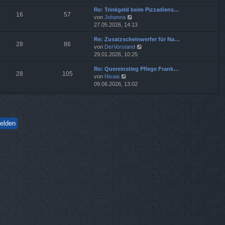
u
e
i
g
Re: Trinkgeld beim Pizzadiens…
e
r
t
16
57
N
von
Johanna
s
B
r
e
27.05.2026, 14:13
t
e
a
u
e
i
g
Re: Zusatzscheinwerfer für Na…
e
r
t
28
86
N
von
DerVorstand
s
B
r
e
29.01.2026, 10:25
t
e
a
u
e
i
g
Re: Quereinstieg Pflege Frank…
e
r
t
28
105
N
von
Nivaia
s
B
r
e
09.06.2026, 13:02
t
e
a
u
e
i
g
e
r
t
s
B
r
t
e
a
e
i
g
r
t
B
r
e
a
i
g
t
r
a
g