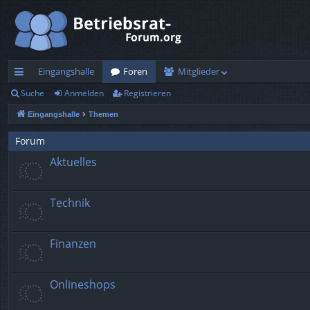
Eingangshalle
Foren
Mitglieder
Suche
Anmelden
Registrieren
ch
Eingangshalle
Themen
ne
llz
Forum
Aktuelles
ug
rif
Technik
f
Finanzen
Onlineshops