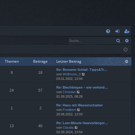
S
Suche
Er
FA
n
eg
Q
m
ist
el
rie
Themen
Beiträge
Letzter Beitrag
Re: Besserer Schlaf: Tipps&Tr…
de
re
6
18
N
von
Wolfmoon_0
e
03.01.2022, 13:04
n
n
u
Re: Blechbiegen – wie verhind…
e
24
57
N
von
Christian
s
e
01.09.2025, 08:28
t
u
e
Re: Haus mit Wasserschaden
e
r
1
2
N
von
Fredibert
s
B
e
29.06.2022, 12:03
t
e
u
e
i
Re: Last-Minute Haarverlänger…
e
r
t
13
40
N
von
Claudia
s
B
r
e
02.09.2024, 13:54
t
e
a