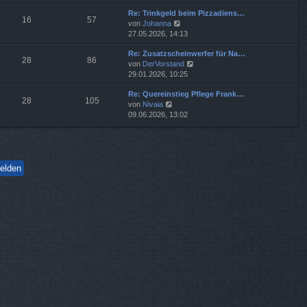
u
e
i
g
Re: Trinkgeld beim Pizzadiens…
e
r
t
16
57
N
von
Johanna
s
B
r
e
27.05.2026, 14:13
t
e
a
u
e
i
g
Re: Zusatzscheinwerfer für Na…
e
r
t
28
86
N
von
DerVorstand
s
B
r
e
29.01.2026, 10:25
t
e
a
u
e
i
g
Re: Quereinstieg Pflege Frank…
e
r
t
28
105
N
von
Nivaia
s
B
r
e
09.06.2026, 13:02
t
e
a
u
e
i
g
e
r
t
s
B
r
t
e
a
e
i
g
r
t
B
r
e
a
i
g
t
r
a
g